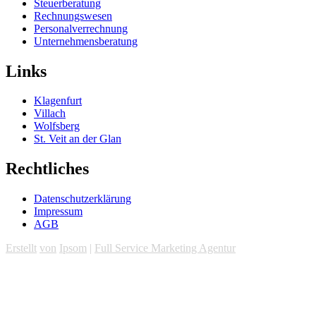
Steuerberatung
Rechnungswesen
Personalverrechnung
Unternehmensberatung
Links
Klagenfurt
Villach
Wolfsberg
St. Veit an der Glan
Rechtliches
Datenschutzerklärung
Impressum
AGB
Erstellt
von
Ipsom
|
Full Service Marketing Agentur