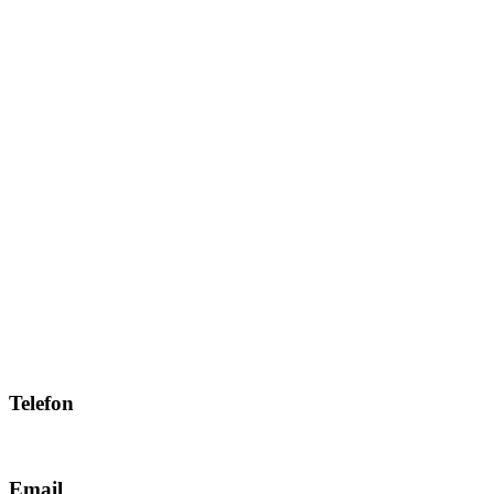
Telefon
+43 463 54 888-0
Email