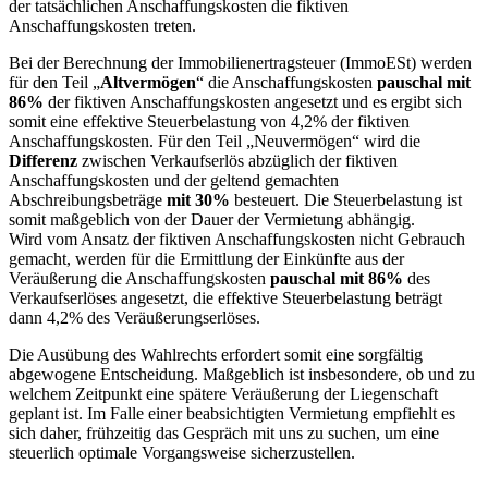
der tatsächlichen Anschaffungskosten die fiktiven
Anschaffungskosten treten.
Bei der Berechnung der Immobilienertragsteuer (ImmoESt) werden
für den Teil „
Altvermögen
“ die Anschaffungskosten
pauschal mit
86%
der fiktiven Anschaffungskosten angesetzt und es ergibt sich
somit eine effektive Steuerbelastung von 4,2% der fiktiven
Anschaffungskosten. Für den Teil „Neuvermögen“ wird die
Differenz
zwischen Verkaufserlös abzüglich der fiktiven
Anschaffungskosten und der geltend gemachten
Abschreibungsbeträge
mit 30%
besteuert. Die Steuerbelastung ist
somit maßgeblich von der Dauer der Vermietung abhängig.
Wird vom Ansatz der fiktiven Anschaffungskosten nicht Gebrauch
gemacht, werden für die Ermittlung der Einkünfte aus der
Veräußerung die Anschaffungskosten
pauschal mit 86%
des
Verkaufserlöses angesetzt, die effektive Steuerbelastung beträgt
dann 4,2% des Veräußerungserlöses.
Die Ausübung des Wahlrechts erfordert somit eine sorgfältig
abgewogene Entscheidung. Maßgeblich ist insbesondere, ob und zu
welchem Zeitpunkt eine spätere Veräußerung der Liegenschaft
geplant ist. Im Falle einer beabsichtigten Vermietung empfiehlt es
sich daher, frühzeitig das Gespräch mit uns zu suchen, um eine
steuerlich optimale Vorgangsweise sicherzustellen.