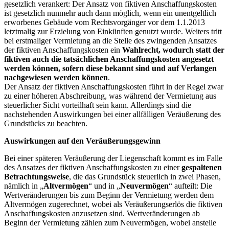
gesetzlich verankert: Der Ansatz von fiktiven Anschaffungskosten
ist gesetzlich nunmehr auch dann möglich, wenn ein unentgeltlich
erworbenes Gebäude vom Rechtsvorgänger vor dem 1.1.2013
letztmalig zur Erzielung von Einkünften genutzt wurde. Weiters tritt
bei erstmaliger Vermietung an die Stelle des zwingenden Ansatzes
der fiktiven Anschaffungskosten ein
Wahlrecht, wodurch statt der
fiktiven auch die tatsächlichen Anschaffungskosten angesetzt
werden können, sofern diese bekannt sind und auf Verlangen
nachgewiesen werden können
.
Der Ansatz der fiktiven Anschaffungskosten führt in der Regel zwar
zu einer höheren Abschreibung, was während der Vermietung aus
steuerlicher Sicht vorteilhaft sein kann. Allerdings sind die
nachstehenden Auswirkungen bei einer allfälligen Veräußerung des
Grundstücks zu beachten.
Auswirkungen auf den Veräußerungsgewinn
Bei einer späteren Veräußerung der Liegenschaft kommt es im Falle
des Ansatzes der fiktiven Anschaffungskosten zu einer
gespaltenen
Betrachtungsweise
, die das Grundstück steuerlich in zwei Phasen,
nämlich in „
Altvermögen
“ und in „
Neuvermögen
“ aufteilt: Die
Wertveränderungen bis zum Beginn der Vermietung werden dem
Altvermögen zugerechnet, wobei als Veräußerungserlös die fiktiven
Anschaffungskosten anzusetzen sind. Wertveränderungen ab
Beginn der Vermietung zählen zum Neuvermögen, wobei anstelle