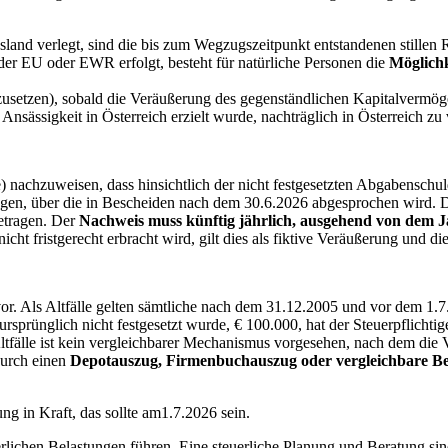
sland verlegt, sind die bis zum Wegzugszeitpunkt entstandenen stillen
er EU oder EWR erfolgt, besteht für natürliche Personen die
Möglichk
stzusetzen), sobald die Veräußerung des gegenständlichen Kapitalvermöge
nsässigkeit in Österreich erzielt wurde, nachträglich in Österreich zu 
e) nachzuweisen, dass hinsichtlich der nicht festgesetzten Abgabenschu
tzungen, über die in Bescheiden nach dem 30.6.2026 abgesprochen wird. 
etragen. Der
Nachweis muss künftig jährlich, ausgehend von dem 
cht fristgerecht erbracht wird, gilt dies als fiktive Veräußerung und di
vor. Als Altfälle gelten sämtliche nach dem 31.12.2005 und vor dem 1.7
rsprünglich nicht festgesetzt wurde, € 100.000, hat der Steuerpflicht
 Altfälle ist kein vergleichbarer Mechanismus vorgesehen, nach dem die 
durch einen
Depotauszug, Firmenbuchauszug oder vergleichbare Be
in Kraft, das sollte am1.7.2026 sein.
ichen Belastungen führen. Eine steuerliche Planung und Beratung sin