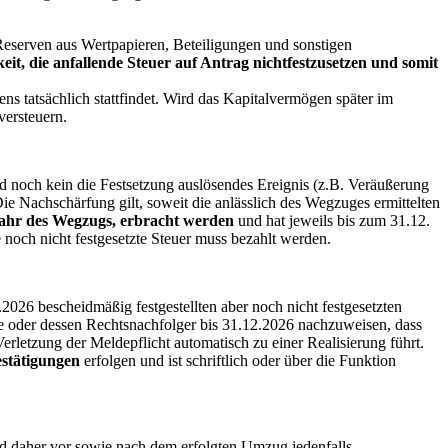
 Reserven aus Wertpapieren, Beteiligungen und sonstigen
eit, die anfallende Steuer auf Antrag nichtfestzusetzen und somit
ns tatsächlich stattfindet. Wird das Kapitalvermögen später im
versteuern.
ld noch kein die Festsetzung auslösendes Ereignis (z.B. Veräußerung
Die Nachschärfung gilt, soweit die anlässlich des Wegzuges ermittelten
Jahr des Wegzugs, erbracht werden
und hat jeweils bis zum 31.12.
e noch nicht festgesetzte Steuer muss bezahlt werden.
.2026 bescheidmäßig festgestellten aber noch nicht festgesetzten
ige oder dessen Rechtsnachfolger bis 31.12.2026 nachzuweisen, dass
Verletzung der Meldepflicht automatisch zu einer Realisierung führt.
stätigungen
erfolgen und ist schriftlich oder über die Funktion
d daher vor sowie nach dem erfolgten Umzug jedenfalls