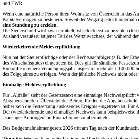
und EWR.
Wenn eine natürliche Person ihren Wohnsitz von Österreich in das Au
Kapitalvermögen zu besteuern. Soweit der Wegzug jedoch innerhalb d
eine Stundung zu erzielen.
Die Steuerschuld wird zwar ermittelt, ist jedoch erst zu bezahlen (fe
Ausland veräußert, ist jener Teil des Wertzuwachses, der während der A
Wiederkehrende Meldeverpflichtung
Nun hat der Steuerpflichtige oder der Rechtsnachfolger (z.B. der Erb
des Wirtschaftsgutes) eingetreten ist. Dies gilt für sämtliche Festse
Einkünfte in einem Veranlagungsjahr insgesamt mehr als € 100.000 b
des Folgejahres zu erfolgen. Wenn der jährliche Nachweis nicht oder ni
Einmalige Meldeverpflichtung
Für „Altfälle“ sieht der Gesetzestext eine einmalige Nachweispflicht 
Abgabenschulden. Übersteigt der Betrag, für den die Abgabenschuld u
bisher kein die Festsetzung auslösendes Ereignis eingetreten ist. Für
Der (wiederkehrende und einmalige) Nachweis kann beispielsweise 
„sonstiges Anbringen“ in FinanzOnline zu übermitteln.
Das Budgetmaßnahmengesetz 2026 tritt am Tag nach der Kundmachung 
Tipp:
Ein Wegzug kann unter bestimmten Umständen zu hohen steuerl