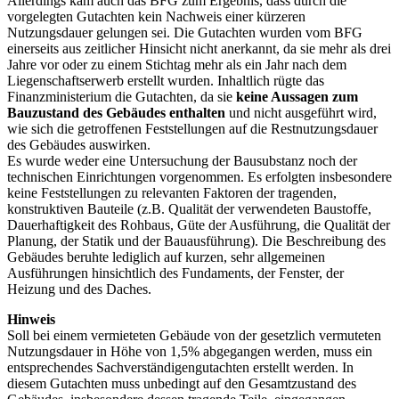
Allerdings kam auch das BFG zum Ergebnis, dass durch die
vorgelegten Gutachten kein Nachweis einer kürzeren
Nutzungsdauer gelungen sei. Die Gutachten wurden vom BFG
einerseits aus zeitlicher Hinsicht nicht anerkannt, da sie mehr als drei
Jahre vor oder zu einem Stichtag mehr als ein Jahr nach dem
Liegenschaftserwerb erstellt wurden. Inhaltlich rügte das
Finanzministerium die Gutachten, da sie
keine Aussagen zum
Bauzustand des Gebäudes enthalten
und nicht ausgeführt wird,
wie sich die getroffenen Feststellungen auf die Restnutzungsdauer
des Gebäudes auswirken.
Es wurde weder eine Untersuchung der Bausubstanz noch der
technischen Einrichtungen vorgenommen. Es erfolgten insbesondere
keine Feststellungen zu relevanten Faktoren der tragenden,
konstruktiven Bauteile (z.B. Qualität der verwendeten Baustoffe,
Dauerhaftigkeit des Rohbaus, Güte der Ausführung, die Qualität der
Planung, der Statik und der Bauausführung). Die Beschreibung des
Gebäudes beruhte lediglich auf kurzen, sehr allgemeinen
Ausführungen hinsichtlich des Fundaments, der Fenster, der
Heizung und des Daches.
Hinweis
Soll bei einem vermieteten Gebäude von der gesetzlich vermuteten
Nutzungsdauer in Höhe von 1,5% abgegangen werden, muss ein
entsprechendes Sachverständigengutachten erstellt werden. In
diesem Gutachten muss unbedingt auf den Gesamtzustand des