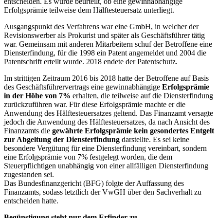
entscheiden. Es wurde beurteilt, ob eine gewinnabhängige
Erfolgsprämie teilweise dem Hälftesteuersatz unterliegt.
Ausgangspunkt des Verfahrens war eine GmbH, in welcher der
Revisionswerber als Prokurist und später als Geschäftsführer tätig
war. Gemeinsam mit anderen Mitarbeitern schuf der Betroffene eine
Diensterfindung, für die 1998 ein Patent angemeldet und 2004 die
Patentschrift erteilt wurde. 2018 endete der Patentschutz.
Im strittigen Zeitraum 2016 bis 2018 hatte der Betroffene auf Basis
des Geschäftsführervertrags eine gewinnabhängige
Erfolgsprämie
in der Höhe von 7%
erhalten, die teilweise auf die Diensterfindung
zurückzuführen war. Für diese Erfolgsprämie machte er die
Anwendung des Hälftesteuersatzes geltend. Das Finanzamt versagte
jedoch die Anwendung des Hälftesteuersatzes, da nach Ansicht des
Finanzamts die
gewährte Erfolgsprämie kein gesondertes Entgelt
zur Abgeltung der Diensterfindung
darstellte. Es sei keine
besondere Vergütung für eine Diensterfindung vereinbart, sondern
eine Erfolgsprämie von 7% festgelegt worden, die dem
Steuerpflichtigen unabhängig von einer allfälligen Diensterfindung
zugestanden sei.
Das Bundesfinanzgericht (BFG) folgte der Auffassung des
Finanzamts, sodass letztlich der VwGH über den Sachverhalt zu
entscheiden hatte.
Begünstigung steht nur dem Erfinder zu