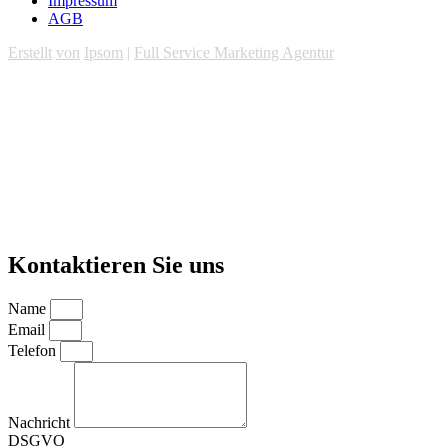
Impressum
AGB
Erstellt
von
Ipsom
|
Full Service Marketing Agentur
Kontaktieren Sie uns
Name
Email
Telefon
Nachricht
DSGVO