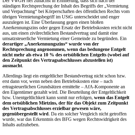
Der VwGH rief zunächst in Erinnerung, dass sich nach der
ständigen Rechtsprechung der Inhalt des Begriffs der „Vermietung
und Verpachtung“ bei Körperschaften des öffentlichen Rechts vom
übrigen Vermietungsbegriff im UStG unterscheidet und enger
auszulegen ist. Eine Überlassung gegen einen bloßen
Anerkennungszins oder gegen Ersatz der Betriebskosten reicht nicht
aus, um einen zivilrechtlichen Bestandvertrag und damit eine
umsatzsteuerliche Vermietung einer Gemeinde zu begründen. Ein
derartiger „Anerkennungszins“ wurde von der
Rechtsprechung angenommen, wenn das bedungene Entgelt
nicht mehr als etwa 10 % des ortsüblichen Entgelts (wobei auf
den Zeitpunkt des Vertragsabschlusses abzustellen ist)
ausmacht
.
Allerdings liegt ein entgeltlicher Bestandvertrag nicht schon bzw.
erst dann vor, wenn neben den Betriebskosten eine – nach
ertragsteuerlichen Grundsätzen ermittelte – AfA-Komponente an
den Eigentümer gezahlt wird. Die Beurteilung der Entgeltlichkeit
bzw. Unentgeltlichkeit kann somit nur erfolgen,
wenn das Entgelt
dem ortsüblichen Mietzins, der für das Objekt zum Zeitpunkt
des Vertragsabschlusses erzielbar gewesen wäre,
gegenübergestellt wird
. Da ein solcher Vergleich nicht getroffen
wurde, war das Erkenntnis des BFG wegen Rechtswidrigkeit des
Inhalts aufzuheben.