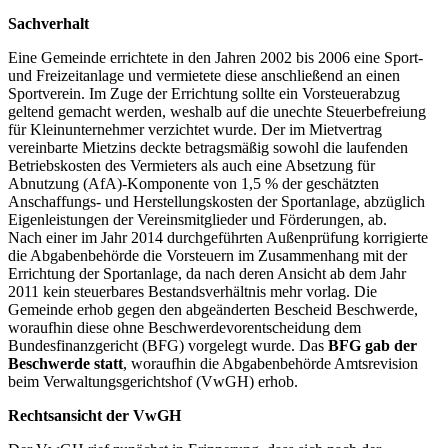
Sachverhalt
Eine Gemeinde errichtete in den Jahren 2002 bis 2006 eine Sport-
und Freizeitanlage und vermietete diese anschließend an einen
Sportverein. Im Zuge der Errichtung sollte ein Vorsteuerabzug
geltend gemacht werden, weshalb auf die unechte Steuerbefreiung
für Kleinunternehmer verzichtet wurde. Der im Mietvertrag
vereinbarte Mietzins deckte betragsmäßig sowohl die laufenden
Betriebskosten des Vermieters als auch eine Absetzung für
Abnutzung (AfA)-Komponente von 1,5 % der geschätzten
Anschaffungs- und Herstellungskosten der Sportanlage, abzüglich
Eigenleistungen der Vereinsmitglieder und Förderungen, ab.
Nach einer im Jahr 2014 durchgeführten Außenprüfung korrigierte
die Abgabenbehörde die Vorsteuern im Zusammenhang mit der
Errichtung der Sportanlage, da nach deren Ansicht ab dem Jahr
2011 kein steuerbares Bestandsverhältnis mehr vorlag. Die
Gemeinde erhob gegen den abgeänderten Bescheid Beschwerde,
woraufhin diese ohne Beschwerdevorentscheidung dem
Bundesfinanzgericht (BFG) vorgelegt wurde. Das
BFG gab der
Beschwerde statt
, woraufhin die Abgabenbehörde Amtsrevision
beim Verwaltungsgerichtshof (VwGH) erhob.
Rechtsansicht der VwGH