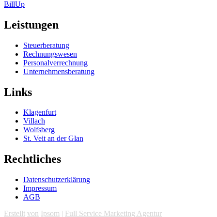
BillUp
Leistungen
Steuerberatung
Rechnungswesen
Personalverrechnung
Unternehmensberatung
Links
Klagenfurt
Villach
Wolfsberg
St. Veit an der Glan
Rechtliches
Datenschutzerklärung
Impressum
AGB
Erstellt
von
Ipsom
|
Full Service Marketing Agentur