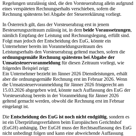
Regelungen unzulässig sind, die den Vorsteuerabzug allein aufgrund
eines verspäteten Rechnungserhalts verschieben, sofern die
Rechnung spätestens bei Abgabe der Steuererklärung vorliegt.
In Österreich gilt, dass der Vorsteuerabzug erst in jenem
Besteuerungszeitraum zulässig ist, in dem
beide Voraussetzungen
,
nämlich Empfang der Leistung und Rechnungslegung, erfüllt sind.
Folgt man jedoch der Entscheidung des EuG, könnte ein
Unternehmer bereits im Voranmeldungszeitraum des
Leistungserhalts den Vorsteuerabzug geltend machen, sofern die
ordnungsgemäße Rechnung spätestens bei Abgabe der
Umsatzsteuervoranmeldung
für diesen Zeitraum vorliegt, wie
folgendes Beispiel zeigt:
Ein Unternehmer bezieht im Jänner 2026 Dienstleistungen, erhält
aber die ordnungsgemäße Rechnung erst im Februar 2026. Wenn
die Umsatzsteuervoranmeldung für Jänner 2026 fristgerecht am
15.03.2026 abgegeben wird, könnte nach Auffassung des EuG der
Vorsteuerabzug bereits in der Voranmeldung für Jänner 2026
geltend gemacht werden, obwohl die Rechnung erst im Februar
eingelangt ist.
Die
Entscheidung des EuG ist noch nicht endgültig
, sondern es
ist ein Überprüfungsverfahren beim Europäischen Gerichtshof
(EuGH) anhängig. Der EuGH muss der Rechtsauffassung des EuG
nicht unbedingt folgen und kann eine abweichende Auffassung