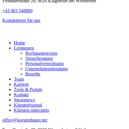
Fromillerstraße 29, 9020 Klagenfurt am Wörthersee
+43 463 548880
Kontaktieren Sie uns
Home
Leistungen
Rechnungswesen
Steuerberatung
Personalverrechnung
Unternehmensberatung
Benefits
Team
Karriere
Tools & Portale
Kontakt
Steuernews
Klientenjournal
Klienten-Jahresinfo
office@koestenbauer.net