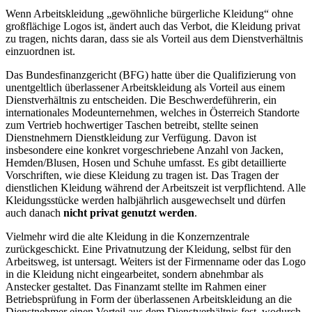
Wenn Arbeitskleidung „gewöhnliche bürgerliche Kleidung“ ohne
großflächige Logos ist, ändert auch das Verbot, die Kleidung privat
zu tragen, nichts daran, dass sie als Vorteil aus dem Dienstverhältnis
einzuordnen ist.
Das Bundesfinanzgericht (BFG) hatte über die Qualifizierung von
unentgeltlich überlassener Arbeitskleidung als Vorteil aus einem
Dienstverhältnis zu entscheiden. Die Beschwerdeführerin, ein
internationales Modeunternehmen, welches in Österreich Standorte
zum Vertrieb hochwertiger Taschen betreibt, stellte seinen
Dienstnehmern Dienstkleidung zur Verfügung. Davon ist
insbesondere eine konkret vorgeschriebene Anzahl von Jacken,
Hemden/Blusen, Hosen und Schuhe umfasst. Es gibt detaillierte
Vorschriften, wie diese Kleidung zu tragen ist. Das Tragen der
dienstlichen Kleidung während der Arbeitszeit ist verpflichtend. Alle
Kleidungsstücke werden halbjährlich ausgewechselt und dürfen
auch danach
nicht privat genutzt werden
.
Vielmehr wird die alte Kleidung in die Konzernzentrale
zurückgeschickt. Eine Privatnutzung der Kleidung, selbst für den
Arbeitsweg, ist untersagt. Weiters ist der Firmenname oder das Logo
in die Kleidung nicht eingearbeitet, sondern abnehmbar als
Anstecker gestaltet. Das Finanzamt stellte im Rahmen einer
Betriebsprüfung in Form der überlassenen Arbeitskleidung an die
Dienstnehmer einen Vorteil aus dem Dienstverhältnis fest, wodurch