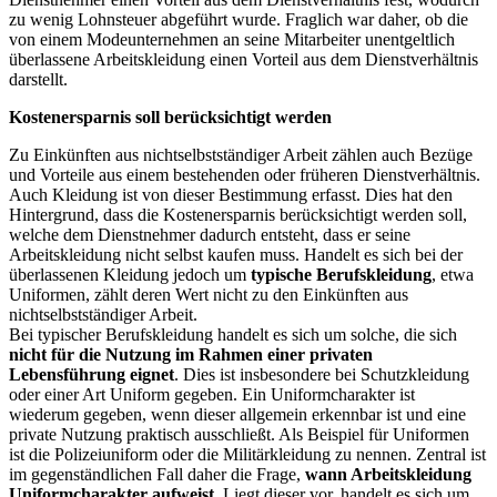
zu wenig Lohnsteuer abgeführt wurde. Fraglich war daher, ob die
von einem Modeunternehmen an seine Mitarbeiter unentgeltlich
überlassene Arbeitskleidung einen Vorteil aus dem Dienstverhältnis
darstellt.
Kostenersparnis soll berücksichtigt werden
Zu Einkünften aus nichtselbstständiger Arbeit zählen auch Bezüge
und Vorteile aus einem bestehenden oder früheren Dienstverhältnis.
Auch Kleidung ist von dieser Bestimmung erfasst. Dies hat den
Hintergrund, dass die Kostenersparnis berücksichtigt werden soll,
welche dem Dienstnehmer dadurch entsteht, dass er seine
Arbeitskleidung nicht selbst kaufen muss. Handelt es sich bei der
überlassenen Kleidung jedoch um
typische Berufskleidung
, etwa
Uniformen, zählt deren Wert nicht zu den Einkünften aus
nichtselbstständiger Arbeit.
Bei typischer Berufskleidung handelt es sich um solche, die sich
nicht für die Nutzung im Rahmen einer privaten
Lebensführung eignet
. Dies ist insbesondere bei Schutzkleidung
oder einer Art Uniform gegeben. Ein Uniformcharakter ist
wiederum gegeben, wenn dieser allgemein erkennbar ist und eine
private Nutzung praktisch ausschließt. Als Beispiel für Uniformen
ist die Polizeiuniform oder die Militärkleidung zu nennen. Zentral ist
im gegenständlichen Fall daher die Frage,
wann Arbeitskleidung
Uniformcharakter aufweist
. Liegt dieser vor, handelt es sich um