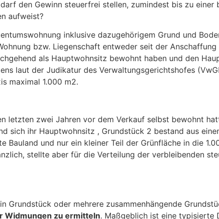
, darf den Gewinn steuerfrei stellen, zumindest bis zu ein
en aufweist?
entumswohnung inklusive dazugehörigem Grund und Boden s
 Wohnung bzw. Liegenschaft entweder seit der Anschaffung
durchgehend als Hauptwohnsitz bewohnt haben und den Hau
ens laut der Judikatur des Verwaltungsgerichtshofes (VwGH
axis maximal 1.000 m2.
 den letzten zwei Jahren vor dem Verkauf selbst bewohnt ha
nd sich ihr Hauptwohnsitz , Grundstück 2 bestand aus eine
 Bauland und nur ein kleiner Teil der Grünfläche in die 1
zlich, stellte aber für die Verteilung der verbleibenden st
ein Grundstück oder mehrere zusammenhängende Grundstück
ser Widmungen zu ermitteln
. Maßgeblich ist eine typisierte