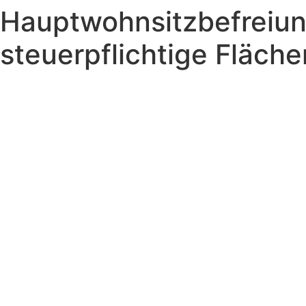
Hauptwohnsitzbefreiung
Zum
Inhalt
steuerpflichtige Fläche
springen