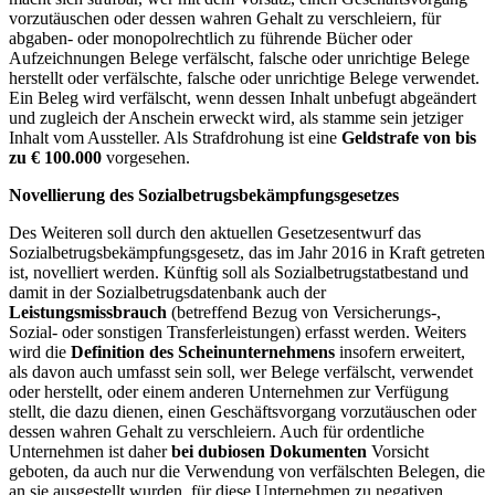
vorzutäuschen oder dessen wahren Gehalt zu verschleiern, für
abgaben- oder monopolrechtlich zu führende Bücher oder
Aufzeichnungen Belege verfälscht, falsche oder unrichtige Belege
herstellt oder verfälschte, falsche oder unrichtige Belege verwendet.
Ein Beleg wird verfälscht, wenn dessen Inhalt unbefugt abgeändert
und zugleich der Anschein erweckt wird, als stamme sein jetziger
Inhalt vom Aussteller. Als Strafdrohung ist eine
Geldstrafe von bis
zu € 100.000
vorgesehen.
Novellierung des Sozialbetrugsbekämpfungsgesetzes
Des Weiteren soll durch den aktuellen Gesetzesentwurf das
Sozialbetrugsbekämpfungsgesetz, das im Jahr 2016 in Kraft getreten
ist, novelliert werden. Künftig soll als Sozialbetrugstatbestand und
damit in der Sozialbetrugsdatenbank auch der
Leistungsmissbrauch
(betreffend Bezug von Versicherungs-,
Sozial- oder sonstigen Transferleistungen) erfasst werden. Weiters
wird die
Definition des Scheinunternehmens
insofern erweitert,
als davon auch umfasst sein soll, wer Belege verfälscht, verwendet
oder herstellt, oder einem anderen Unternehmen zur Verfügung
stellt, die dazu dienen, einen Geschäftsvorgang vorzutäuschen oder
dessen wahren Gehalt zu verschleiern. Auch für ordentliche
Unternehmen ist daher
bei dubiosen Dokumenten
Vorsicht
geboten, da auch nur die Verwendung von verfälschten Belegen, die
an sie ausgestellt wurden, für diese Unternehmen zu negativen