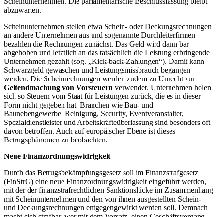
Scheinunternehmen. Die parlamentarische Beschlussfassung bleibt
abzuwarten.
Scheinunternehmen stellen etwa Schein- oder Deckungsrechnungen
an andere Unternehmen aus und sogenannte Durchleiterfirmen
bezahlen die Rechnungen zunächst. Das Geld wird dann bar
abgehoben und letztlich an das tatsächlich die Leistung erbringende
Unternehmen gezahlt (sog. „Kick-back-Zahlungen“). Damit kann
Schwarzgeld gewaschen und Leistungsmissbrauch begangen
werden. Die Scheinrechnungen werden zudem zu Unrecht zur
Geltendmachung von Vorsteuern
verwendet. Unternehmen holen
sich so Steuern vom Staat für Leistungen zurück, die es in dieser
Form nicht gegeben hat. Branchen wie Bau- und
Baunebengewerbe, Reinigung, Security, Eventveranstalter,
Spezialdienstleister und Arbeitskräfteüberlassung sind besonders oft
davon betroffen. Auch auf europäischer Ebene ist dieses
Betrugsphänomen zu beobachten.
Neue Finanzordnungswidrigkeit
Durch das Betrugsbekämpfungsgesetz soll im Finanzstrafgesetz
(FinStrG) eine neue Finanzordnungswidrigkeit eingeführt werden,
mit der der finanzstrafrechtlichen Sanktionslücke im Zusammenhang
mit Scheinunternehmen und den von ihnen ausgestellten Schein-
und Deckungsrechnungen entgegengewirkt werden soll. Demnach
macht sich strafbar, wer mit dem Vorsatz, einen Geschäftsvorgang