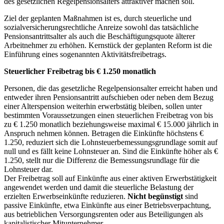
des gesetzlichen Regelpensionsalters attraktiver machen soll.
Ziel der geplanten Maßnahmen ist es, durch steuerliche und
sozialversicherungsrechtliche Anreize sowohl das tatsächliche
Pensionsantrittsalter als auch die Beschäftigungsquote älterer
Arbeitnehmer zu erhöhen. Kernstück der geplanten Reform ist die
Einführung eines sogenannten Aktivitätsfreibetrags.
Steuerlicher Freibetrag bis € 1.250 monatlich
Personen, die das gesetzliche Regelpensionsalter erreicht haben und
entweder ihren Pensionsantritt aufschieben oder neben dem Bezug
einer Alterspension weiterhin erwerbstätig bleiben, sollen unter
bestimmten Voraussetzungen einen steuerlichen Freibetrag von bis
zu € 1.250 monatlich beziehungsweise maximal € 15.000 jährlich in
Anspruch nehmen können. Betragen die Einkünfte höchstens €
1.250, reduziert sich die Lohnsteuerbemessungsgrundlage somit auf
null und es fällt keine Lohnsteuer an. Sind die Einkünfte höher als €
1.250, stellt nur die Differenz die Bemessungsrundlage für die
Lohnsteuer dar.
Der Freibetrag soll auf Einkünfte aus einer aktiven Erwerbstätigkeit
angewendet werden und damit die steuerliche Belastung der
erzielten Erwerbseinkünfte reduzieren.
Nicht begünstigt
sind
passive Einkünfte, etwa Einkünfte aus einer Betriebsverpachtung,
aus betrieblichen Versorgungsrenten oder aus Beteiligungen als
kapitalistischer Mitunternehmer.