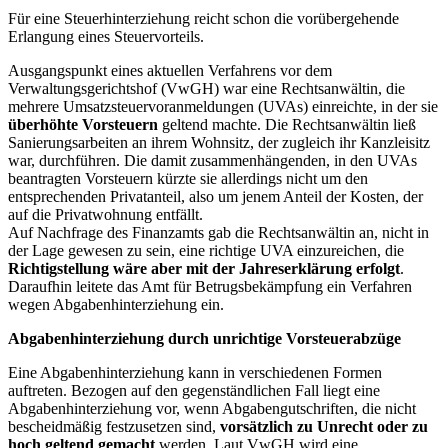
Für eine Steuerhinterziehung reicht schon die vorübergehende
Erlangung eines Steuervorteils.
Ausgangspunkt eines aktuellen Verfahrens vor dem
Verwaltungsgerichtshof (VwGH) war eine Rechtsanwältin, die
mehrere Umsatzsteuervoranmeldungen (UVAs) einreichte, in der sie
überhöhte Vorsteuern
geltend machte. Die Rechtsanwältin ließ
Sanierungsarbeiten an ihrem Wohnsitz, der zugleich ihr Kanzleisitz
war, durchführen. Die damit zusammenhängenden, in den UVAs
beantragten Vorsteuern kürzte sie allerdings nicht um den
entsprechenden Privatanteil, also um jenem Anteil der Kosten, der
auf die Privatwohnung entfällt.
Auf Nachfrage des Finanzamts gab die Rechtsanwältin an, nicht in
der Lage gewesen zu sein, eine richtige UVA einzureichen, die
Richtigstellung wäre aber mit der Jahreserklärung erfolgt
.
Daraufhin leitete das Amt für Betrugsbekämpfung ein Verfahren
wegen Abgabenhinterziehung ein.
Abgabenhinterziehung durch unrichtige Vorsteuerabzüge
Eine Abgabenhinterziehung kann in verschiedenen Formen
auftreten. Bezogen auf den gegenständlichen Fall liegt eine
Abgabenhinterziehung vor, wenn Abgabengutschriften, die nicht
bescheidmäßig festzusetzen sind,
vorsätzlich zu Unrecht oder zu
hoch geltend gemacht
werden. Laut VwGH wird eine